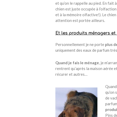
et qu’on le rappelle au pied. En fait
chien est juste occupée à l’olfaction
et à la mémoire olfactive!). Le chie
attention est portée ailleurs.
Et les produits ménagers et
Personnellement je ne porte
plus d
uniquement des eaux de parfum très
Quand je fais le ménage
, je m’arr
rentrent qu’après la maison aérée e
récurer et autres…
Quand 
qu’on s
de vach
parfum
produ
Pins d