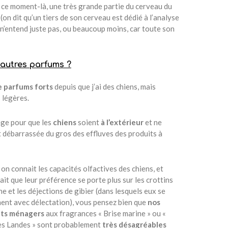
 à ce moment-là, une très grande partie du cerveau du
 (on dit qu’un tiers de son cerveau est dédié à l’analyse
n n’entend juste pas, ou beaucoup moins, car toute son
 autres parfums ?
e parfums forts
depuis que j’ai des chiens, mais
 légères.
ange pour que les
chiens
soient
à l’extérieur
et ne
t débarrassée du gros des effluves des produits à
on connait les capacités olfactives des chiens, et
ait que leur préférence se porte plus sur les crottins
e et les déjections de gibier (dans lesquels eux se
ent avec délectation), vous pensez bien que
nos
its ménagers
aux fragrances « Brise marine » ou «
es Landes » sont probablement
très désagréables