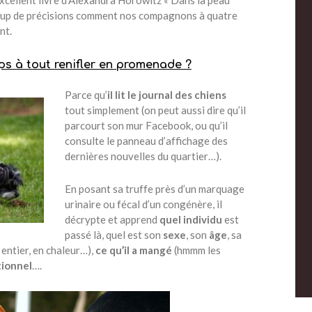
’excellent livre d’Alexandra Horowitz « Dans la peau
ucoup de précisions comment nos compagnons à quatre
nt.
ps à tout renifler en promenade ?
Parce qu’
il lit le journal des chiens
tout simplement (on peut aussi dire qu’il
parcourt son mur Facebook, ou qu’il
consulte le panneau d’affichage des
dernières nouvelles du quartier…).
En posant sa truffe près d’un marquage
urinaire ou fécal d’un congénère, il
décrypte et apprend
quel individu
est
passé là, quel est son
sexe
, son
âge
, sa
 entier, en chaleur…),
ce qu’il a mangé
(hmmm les
ionnel
….