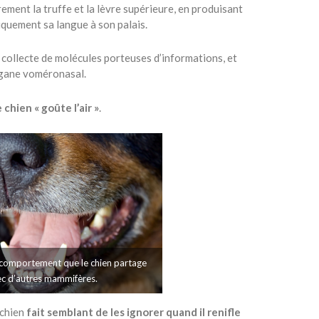
ement la truffe et la lèvre supérieure, en produisant
tiquement sa langue à son palais.
la collecte de molécules porteuses d’informations, et
rgane voméronasal.
e chien « goûte l’air »
.
 comportement que le chien partage
c d’autres mammifères.
 chien
fait semblant de les ignorer quand il renifle