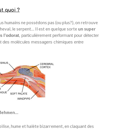
t quoi ?
ous humains ne possédons pas (ou plus?), on retrouve
 cheval, le serpent… Il est en quelque sorte
un super
s l’odorat
, particulièrement performant pour détecter
nt des molécules messagers chimiques entre
flehmen…
lise, hume et halète bizarrement, en claquant des