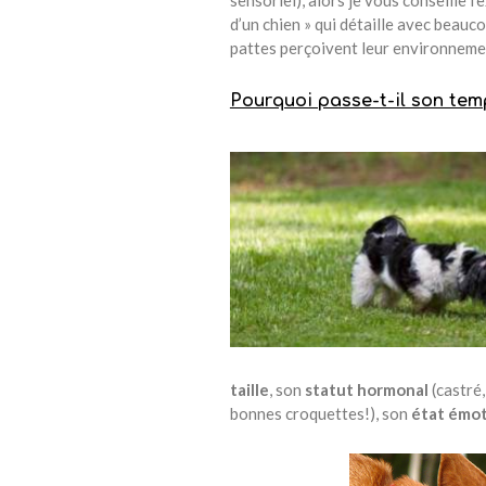
sensoriel), alors je vous conseille l
d’un chien » qui détaille avec bea
pattes perçoivent leur environneme
Pourquoi passe-t-il son tem
taille
, son
statut hormonal
(castré,
bonnes croquettes!), son
état émot