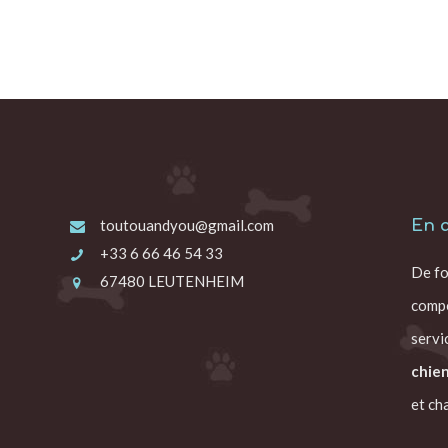
toutouandyou@gmail.com
En 
+33 6 66 46 54 33
De fo
67480 LEUTENHEIM
compo
servi
chie
et cha