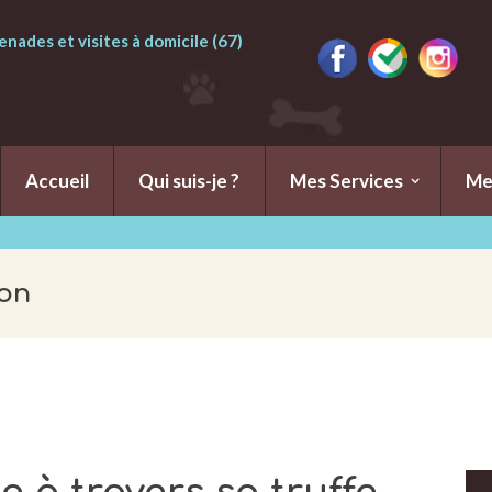
nades et visites à domicile (67)
Accueil
Qui suis-je ?
Mes Services
Me
son