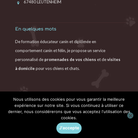
67480 LEUTENHEIM
En quelques mots
De formation éducateur canin et diplômée en
comportement canin et félin, je propose un service
personnalisé de
promenades de vos chiens
et de
visites
à domicile
pour vos chiens et chats.
Nous utilisons des cookies pour vous garantir la meilleure
expérience sur notre site. Si vous continuez à utiliser ce
dernier, nous considérerons que vous acceptez l'utilisation des
cookies.
Copyright © 2017-2026 Toutouandyou. |
Blog
|
Politique
de confidentialité
|
Mentions légales
|
Sitemap
| Création
J'accepte