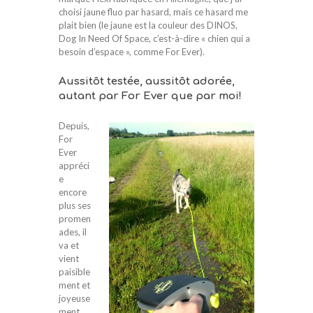
choisi jaune fluo par hasard, mais ce hasard me
plait bien (le jaune est la couleur des DINOS,
Dog In Need Of Space, c’est-à-dire « chien qui a
besoin d’espace », comme For Ever).
Aussitôt testée, aussitôt adorée,
autant par For Ever que par moi!
Depuis,
For
Ever
appréci
e
encore
plus ses
promen
ades, il
va et
vient
paisible
ment et
joyeuse
ment